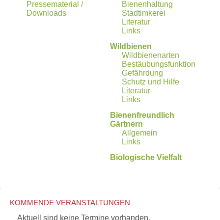
Links
Pressematerial /
Bienenhaltung
Downloads
Stadtimkerei
Wildbienen
Literatur
Wildbienenarten
Links
Bestäubungsfunktion
Gefährdung
Wildbienen
Schutz
Wildbienenarten
und
Bestäubungsfunktion
Hilfe
Gefährdung
Literatur
Schutz und Hilfe
Links
Literatur
Links
Bienenfreundlich
Gärtnern
Bienenfreundlich
Allgemein
Gärtnern
Links
Allgemein
Links
Biologische
Vielfalt
Biologische Vielfalt
KOMMENDE VERANSTALTUNGEN
Aktuell sind keine Termine vorhanden.