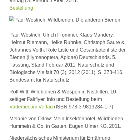
Verlag Dr. Friedrich Pfeil, 2011.
Links
Bestellung
Wildbienen
Wildbienenarten
Bestäubungsfunktion
Gefährdung
Paul Westrich, Ulrich Frommer, Klaus Mandery,
Schutz
und
Helmut Riemann, Heike Ruhnke, Christoph Saure &
Hilfe
Johannes Voith: Rote Liste und Gesamtartenliste der
Literatur
Bienen (Hymenoptera, Apidae) Deutschlands. 5.
Links
Fassung, Stand Februar 2011. Naturschutz und
Bienenfreundlich
Biologische Vielfalt 70 (3), 2012 (2011), S. 373-416.
Gärtnern
Allgemein
Bundesamt für Naturschutz.
Links
Rolf Witt: Wildbienen & Wespen in Nisthilfen. 10-
Biologische
seitiger Faltflyer. Info und Bestellung beim
Vielfalt
Vademecum Verlag
(ISBN 978-3-9813284-1-7)
Melanie von Orlow: Mein Insektenhotel. Wildbienen,
Hummeln & Co. in Garten.
Eugen Ulmer KG, 2011.
Niedersächsisches Ministerium für Ernährung,