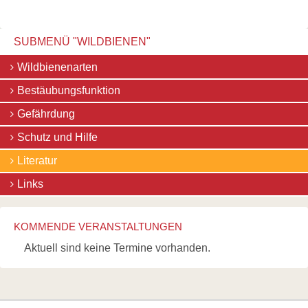
SUBMENÜ "WILDBIENEN"
Navigation
Wildbienenarten
überspringen
Bestäubungsfunktion
Gefährdung
Schutz und Hilfe
Literatur
Links
KOMMENDE VERANSTALTUNGEN
Aktuell sind keine Termine vorhanden.