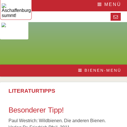
Navigation
Home
MENÜ
überspringen
Die
Initiative
Aktuelles
Veranstaltungen
Presse
Pressematerial
/
Downloads
Navigation
Die
BIENEN-MENÜ
überspringen
Honigbiene
Bestäubungsfunktion
Bienensterben
/
LITERATURTIPPS
More
than
honey
Besonderer Tipp!
Wesensgemäße
Bienenhaltung
Stadtimkerei
Paul Westrich: Wildbienen. Die anderen Bienen.
Literatur