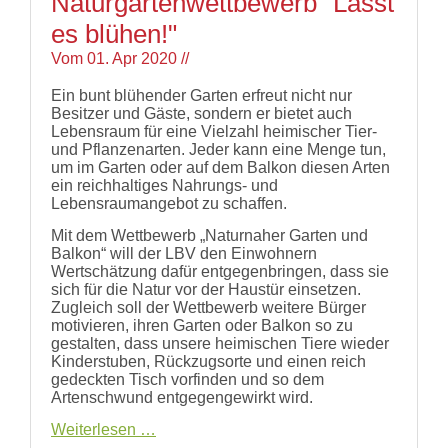
Naturgartenwettbewerb "Lasst
Links
es blühen!"
Wildbienen
Wildbienenarten
Vom
01. Apr 2020
//
Bestäubungsfunktion
Gefährdung
Ein bunt blühender Garten erfreut nicht nur
Schutz
Besitzer und Gäste, sondern er bietet auch
und
Lebensraum für eine Vielzahl heimischer Tier-
Hilfe
und Pflanzenarten. Jeder kann eine Menge tun,
Literatur
um im Garten oder auf dem Balkon diesen Arten
Links
ein reichhaltiges Nahrungs- und
Lebensraumangebot zu schaffen.
Bienenfreundlich
Gärtnern
Mit dem Wettbewerb „Naturnaher Garten und
Allgemein
Balkon“ will der LBV den Einwohnern
Links
Wertschätzung dafür entgegenbringen, dass sie
sich für die Natur vor der Haustür einsetzen.
Biologische
Zugleich soll der Wettbewerb weitere Bürger
Vielfalt
motivieren, ihren Garten oder Balkon so zu
gestalten, dass unsere heimischen Tiere wieder
Kinderstuben, Rückzugsorte und einen reich
gedeckten Tisch vorfinden und so dem
Artenschwund entgegengewirkt wird.
Naturgartenwettbewerb
Weiterlesen …
"Lasst