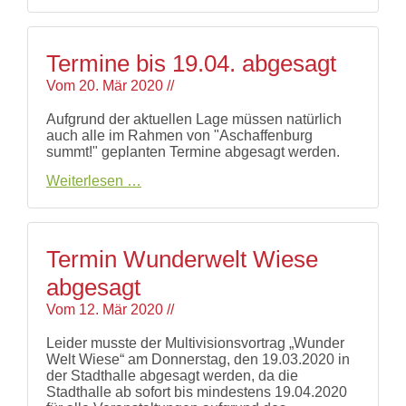
Stand
in
der
City
Termine bis 19.04. abgesagt
Galerie
Vom
20. Mär 2020
//
Aufgrund der aktuellen Lage müssen natürlich
auch alle im Rahmen von "Aschaffenburg
summt!" geplanten Termine abgesagt werden.
Termine
Weiterlesen …
bis
19.04.
abgesagt
Termin Wunderwelt Wiese
abgesagt
Vom
12. Mär 2020
//
Leider musste der Multivisionsvortrag „Wunder
Welt Wiese“ am Donnerstag, den 19.03.2020 in
der Stadthalle abgesagt werden, da die
Stadthalle ab sofort bis mindestens 19.04.2020