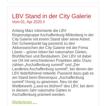
es
blühen!"
LBV Stand in der City Galerie
Vom
01. Apr 2020
//
Anfang März informierte die LBV
Regionalgruppe Aschaffenburg-Miltenberg in der
City Galerie mit einem Stand über seine Arbeit.
Der Schwerpunkt lag passend zu den
Aktionswochen der City Galerie mit der Firma
Löwer – grüner leben bei naturnahen Gärten,
Blühflächen und Bestäubern. Der LBV ist dabei
vor Ort mit verschiedenen Projekten aktiv. Dazu
zählen „Aschaffenburg summt!“ und „Der
Landkreis Aschaffenburg summt!“, bei denen der
LBV federführend mitwirkt. Passend dazu gab es
am Stand beim Bienenquiz „Aschaffenburg
summt“ Honig zu gewinnen. Neu ist der
Wettbewerb „Lasst es blühen!“ des LBV, bei dem
in diesem Jahr naturnahe Gärten in
Aschaffenburg prämiert werden.
LBV
Weiterlesen …